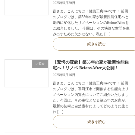
2025年5月20日
皆さま、こんにちは！健築工房hiroです！ 前回
のブログでは、築55年の家が最新性能住宅へと
劇的に変化したリノベーションのBefore/Afterを
ご紹介しました。 今回は、その快適な空間を生
み出すために欠かせない、私た […]
続きを読む
【驚愕の変貌】築55年の家が最新性能住
内覧会
宅へ！リノベ Before/After大公開！
2025年5月16日
皆さま、こんにちは！健築工房hiroです！ 前回
のブログでは、寒河江市で開催する性能向上リ
ノベーション内覧会についてご紹介いたしまし
た。今回は、その主役となる築55年のお家が、
最新の技術と自然素材によってどのように生ま
れ […]
続きを読む