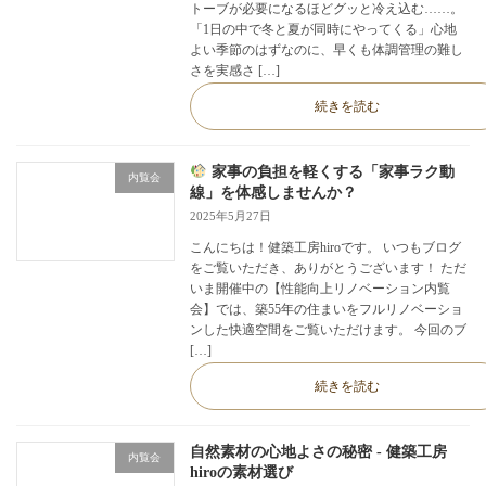
トーブが必要になるほどグッと冷え込む……。
「1日の中で冬と夏が同時にやってくる」心地
よい季節のはずなのに、早くも体調管理の難し
さを実感さ […]
続きを読む
家事の負担を軽くする「家事ラク動
内覧会
線」を体感しませんか？
2025年5月27日
こんにちは！健築工房hiroです。 いつもブログ
をご覧いただき、ありがとうございます！ ただ
いま開催中の【性能向上リノベーション内覧
会】では、築55年の住まいをフルリノベーショ
ンした快適空間をご覧いただけます。 今回のブ
[…]
続きを読む
自然素材の心地よさの秘密 - 健築工房
内覧会
hiroの素材選び