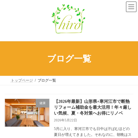
コ
ナ
ン
ビ
テ
ゲ
ン
ー
ツ
シ
へ
ョ
ス
ン
キ
に
ッ
移
プ
動
ブログ一覧
トップページ
ブログ一覧
【2026年最新】山形県+寒河江市で断熱
健康
リフォーム補助金を最大活用！年々厳し
い気候、夏・冬対策へお得にリノベ
2026年5月22日
5月に入り、寒河江市でも日中は汗ばむほどの
夏日が増えてきました。それなのに、朝晩はス