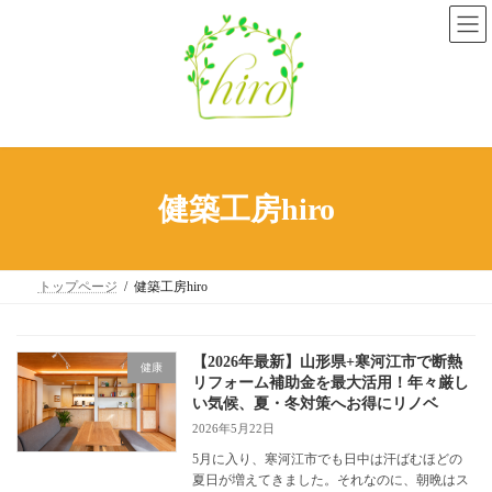
コ
ナ
ン
ビ
テ
ゲ
ン
ー
ツ
シ
へ
ョ
ス
ン
キ
に
ッ
移
プ
動
健築工房hiro
トップページ
健築工房hiro
【2026年最新】山形県+寒河江市で断熱
健康
リフォーム補助金を最大活用！年々厳し
い気候、夏・冬対策へお得にリノベ
2026年5月22日
5月に入り、寒河江市でも日中は汗ばむほどの
夏日が増えてきました。それなのに、朝晩はス