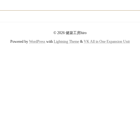
© 2026 健築工房hiro
Powered by
WordPress
with
Lightning Theme
&
VK All in One Expansion Unit