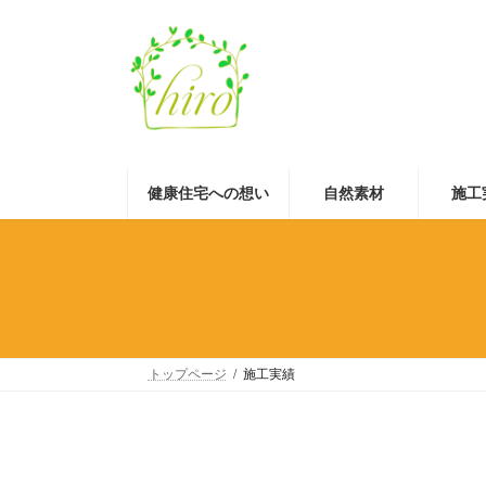
コ
ナ
ン
ビ
テ
ゲ
ン
ー
ツ
シ
へ
ョ
ス
ン
キ
に
ッ
移
健康住宅への想い
自然素材
施工
プ
動
トップページ
施工実績